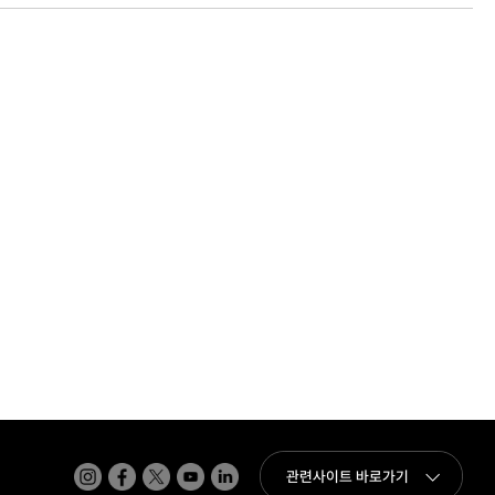
인스타그램
페이스북
트위터(x)
유튜브
링크드인