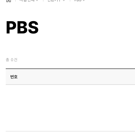
PBS
총
0
건
번호